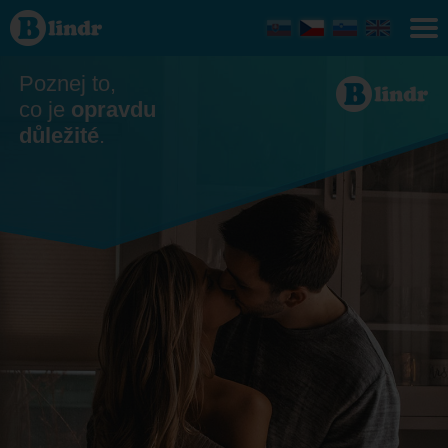
Seznamka
Connecticut
Poznej to,
co je
opravdu
důležité
.