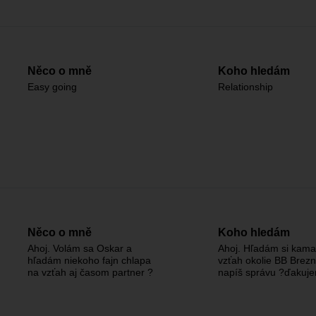
Něco o mně
Koho hledám
Easy going
Relationship
Něco o mně
Koho hledám
Ahoj. Volám sa Oskar a
Ahoj. Hľadám si kama
hľadám niekoho fajn chlapa
vzťah okolie BB Brezn
na vzťah aj časom partner ?
napíš správu ?ďakuj