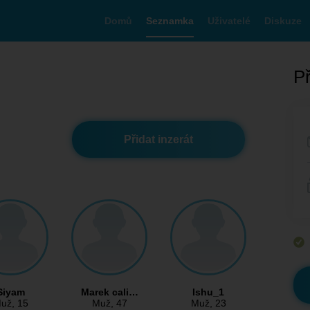
Domů
Seznamka
Uživatelé
Diskuze
Př
Přidat inzerát
Siyam
Marek cali…
Ishu_1
už
, 15
Muž
, 47
Muž
, 23