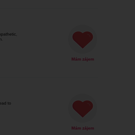
mpathetic,
n.
Mám zájem
lead to
Mám zájem