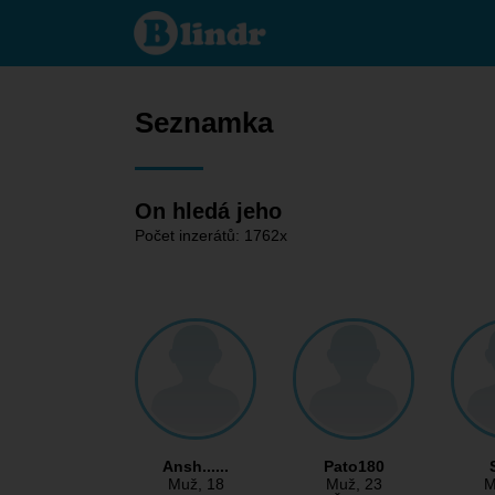
Seznamka
- On
hledá
jeho
Seznamka
On hledá jeho
Počet inzerátů: 1762x
Ansh......
Pato180
Muž
, 18
Muž
, 23
M