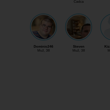
Čadca
Dominic246
Steven
Kiz
Muž
, 38
Muž
, 38
M