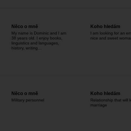
Něco o mně
Koho hledám
My name is Dominic and I am
I am looking for an e
38 years old. I enjoy books,
nice and sweet woma
linguistics and languages,
history, writing…
Něco o mně
Koho hledám
Military personnel
Relationship that will 
marriage