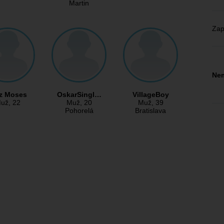
Martin
Zap
Nem
z Moses
OskarSingl…
VillageBoy
už
, 22
Muž
, 20
Muž
, 39
Pohorelá
Bratislava