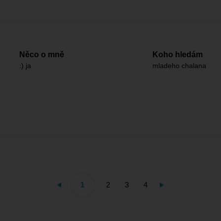
Něco o mně
Koho hledám
:) ja
mladeho chalana
1
2
3
4