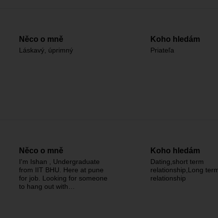
Něco o mně
Koho hledám
Láskavý, úprimný
Priateľa
Něco o mně
Koho hledám
I'm Ishan , Undergraduate
Dating,short term
from IIT BHU. Here at pune
relationship,Long ter
for job. Looking for someone
relationship
to hang out with…