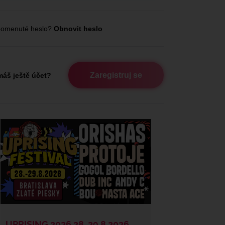
omenuté heslo?
Obnovit heslo
Zaregistruj se
áš ještě účet?