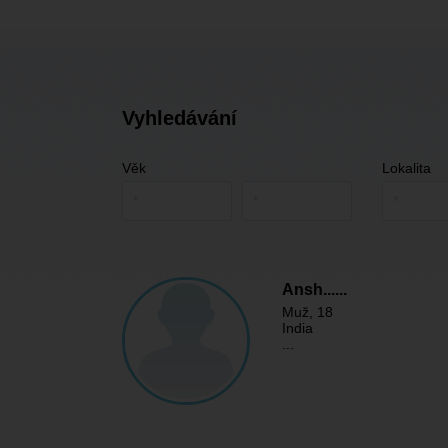
Vyhledávání
Věk
Lokalita
Ansh......
Muž
, 18
India
...