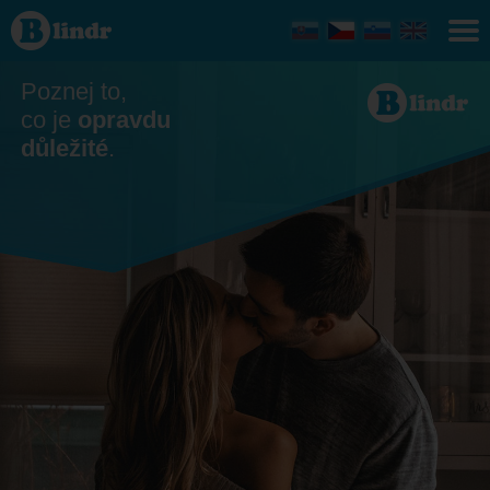
Seznamka
- On
hledá ji
Poznej to,
co je
opravdu
důležité
.