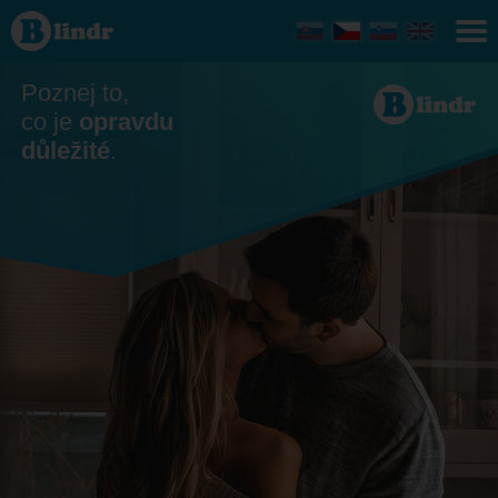
Seznamka
- On
hledá ji
Poznej to,
co je
opravdu
důležité
.