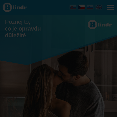
Seznamka
- On
hledá ji
Poznej to,
co je
opravdu
důležité
.