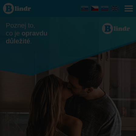
Seznamka
- On
hledá ji
Poznej to,
co je
opravdu
důležité
.