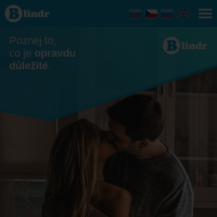
Seznamka
- On
hledá ji
Poznej to,
co je
opravdu
důležité
.