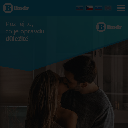
Seznamka
- On
hledá ji
Poznej to,
co je
opravdu
důležité
.