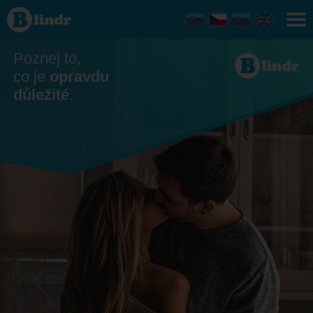
Seznamka
- On
hledá ji
Hlavní
město
Poznej to,
Praha
co je
opravdu
důležité
.