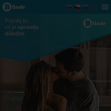
Seznamka
- On
hledá ji
Praha
Poznej to,
co je
opravdu
důležité
.