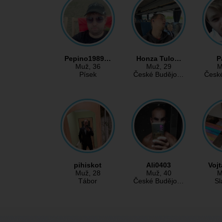
Pepino1989…
Honza Tulo…
P
Muž
, 36
Muž
, 29
M
Písek
České Budějo…
Česk
pihiskot
Ali0403
Voj
Muž
, 28
Muž
, 40
M
Tábor
České Budějo…
Sl