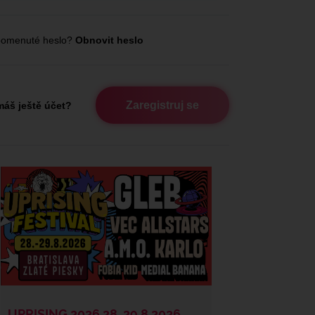
omenuté heslo?
Obnovit heslo
Zaregistruj se
áš ještě účet?