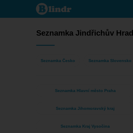
Seznamka
- On hledá
ji
Jindřichův
Hradec
Seznamka Jindřichův Hra
Seznamka Česko
Seznamka Slovensko
Seznamka Hlavní město Praha
Seznamka Jihomoravský kraj
Seznamka Kraj Vysočina