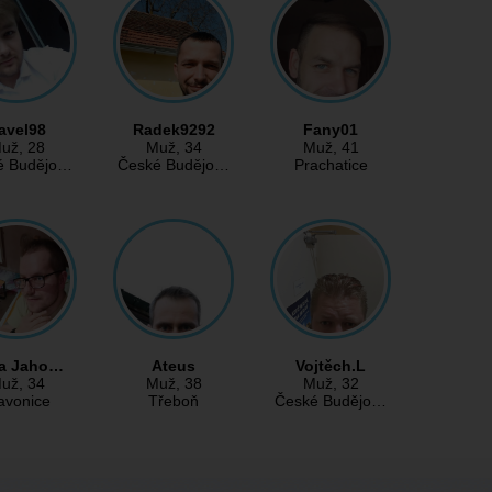
avel98
Radek9292
Fany01
už
, 28
Muž
, 34
Muž
, 41
é Budějo…
České Budějo…
Prachatice
ta Jaho…
Ateus
Vojtěch.L
už
, 34
Muž
, 38
Muž
, 32
avonice
Třeboň
České Budějo…