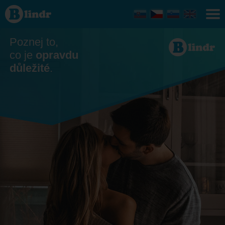
Seznamka
- On hledá
ji
Prachatice
Poznej to,
co je
opravdu
důležité
.