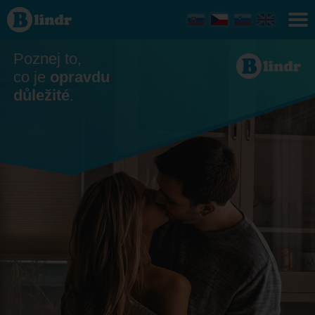
Seznamka
- On
hledá ji
Světlá
nad
Poznej to,
Sázavou
co je
opravdu
důležité
.