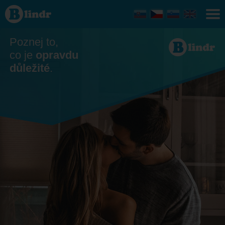
Seznamka
- On
hledá ji
Butoves
Poznej to,
co je
opravdu
důležité
.