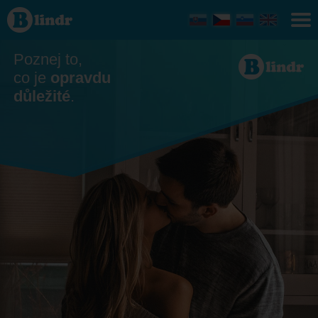
Seznamka
- On
hledá ji
Jaroměř
Poznej to,
co je
opravdu
důležité
.