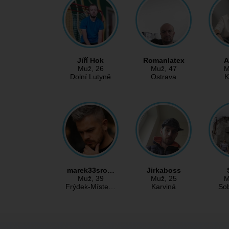
Jiří Hok
Romanlatex
A
Muž
, 26
Muž
, 47
M
Dolní Lutyně
Ostrava
K
marek33sro…
Jirkaboss
Muž
, 39
Muž
, 25
M
Frýdek-Míste…
Karviná
So