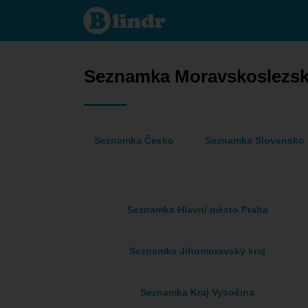
Seznamka - On
hledá ji
Moravskoslezský
kraj
Seznamka Moravskoslezsk
Seznamka Česko
Seznamka Slovensko
Seznamka Hlavní město Praha
Seznamka Jihomoravský kraj
Seznamka Kraj Vysočina