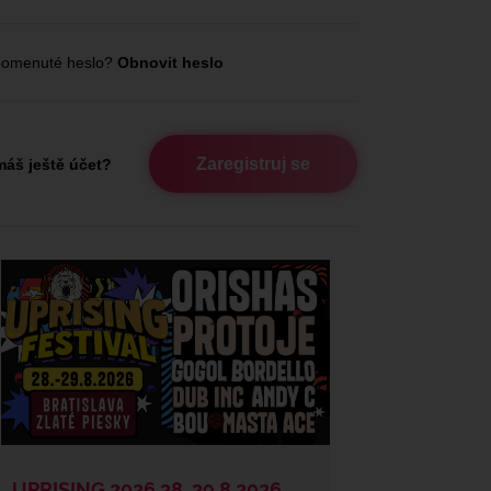
omenuté heslo?
Obnovit heslo
Zaregistruj se
áš ještě účet?