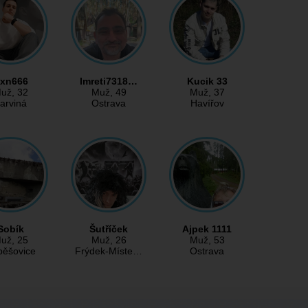
xn666
Imreti7318…
Kucik 33
už
, 32
Muž
, 49
Muž
, 37
arviná
Ostrava
Havířov
Sobík
Šutříček
Ajpek 1111
už
, 25
Muž
, 26
Muž
, 53
běšovice
Frýdek-Míste…
Ostrava