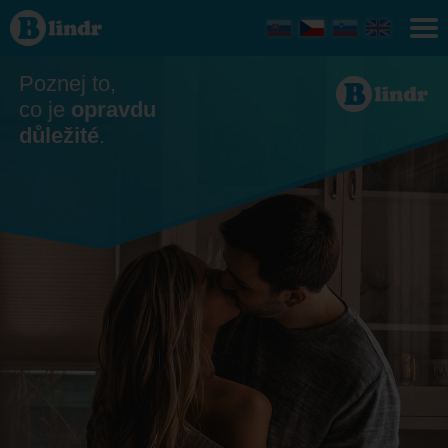
Seznamka
- On
hledá ji
Benešov
Poznej to,
co je
opravdu
důležité
.