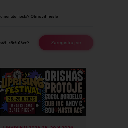
omenuté heslo?
Obnovit heslo
Zaregistruj se
áš ještě účet?