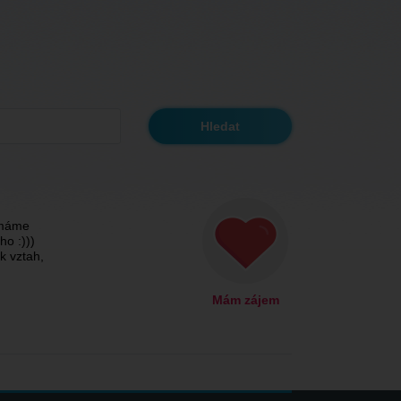
 máme
o :)))
ak vztah,
Mám zájem