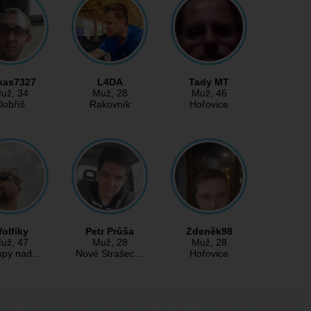
kas7327
L4DA
Tady MT
už
, 34
Muž
, 28
Muž
, 46
Dobříš
Rakovník
Hořovice
olfiky
Petr Průša
Zdeněk98
už
, 47
Muž
, 28
Muž
, 28
upy nad…
Nové Strašec…
Hořovice