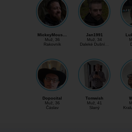
MickeyMous…
Jan1991
Lu
Muž
, 36
Muž
, 34
M
Rakovník
Daleké Dušní…
Dopocital
Tomwish
W
Muž
, 36
Muž
, 41
M
Čáslav
Slaný
Kral