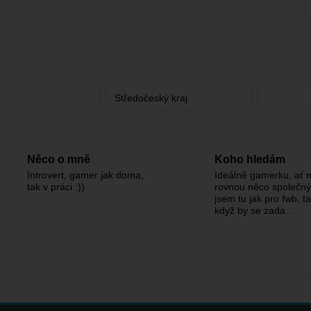
Něco o mně
Koho hledám
Introvert, gamer jak doma,
Ideálně gamerku, ať
tak v práci :))
rovnou něco společnýh
jsem tu jak pro fwb, t
když by se zada…