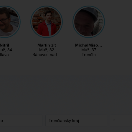
Nitril
Martin zit
MichalMiso…
už
, 34
Muž
, 32
Muž
, 37
Ilava
Bánovce nad…
Trenčín