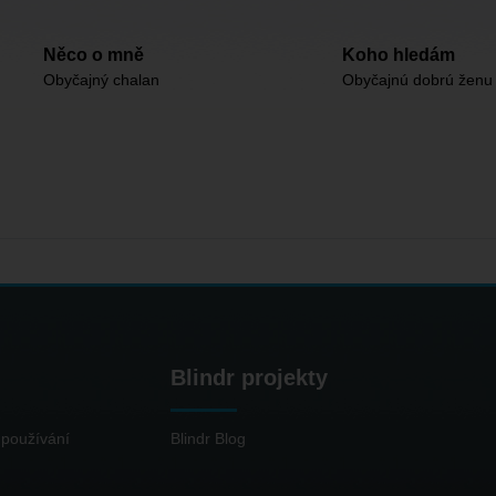
Něco o mně
Koho hledám
Obyčajný chalan
Obyčajnú dobrú ženu
Blindr projekty
používání
Blindr Blog