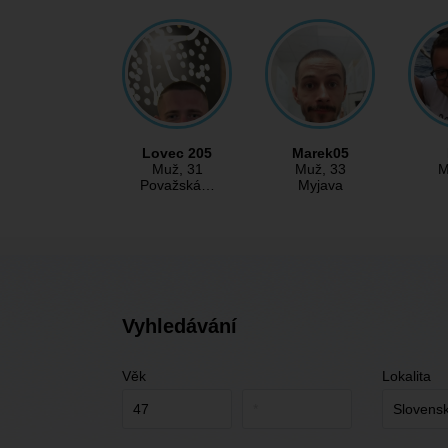
Lovec 205
Marek05
Muž
, 31
Muž
, 33
M
Považská…
Myjava
Vyhledávání
Věk
Lokalita