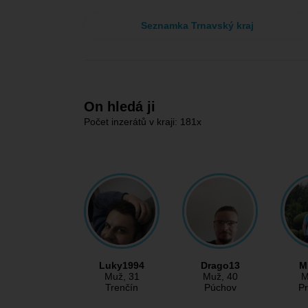
Seznamka Trnavský kraj
On hledá ji
Počet inzerátů v kraji: 181x
Luky1994
Drago13
M
Muž
, 31
Muž
, 40
M
Trenčín
Púchov
Pr