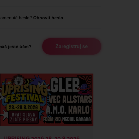
omenuté heslo?
Obnovit heslo
Zaregistruj se
áš ještě účet?