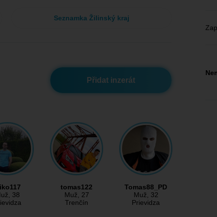
Seznamka Žilinský kraj
Zap
Nem
Přidat inzerát
iko117
tomas122
Tomas88_PD
už
, 38
Muž
, 27
Muž
, 32
ievidza
Trenčín
Prievidza