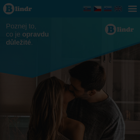
Seznamka
- On
hledá ji
Trnava
Poznej to,
co je
opravdu
důležité
.