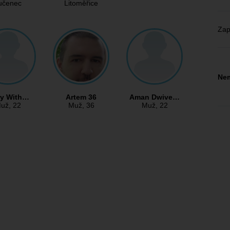
učenec
Litoměřice
Zap
Nem
ry With…
Artem 36
Aman Dwive…
už
, 22
Muž
, 36
Muž
, 22