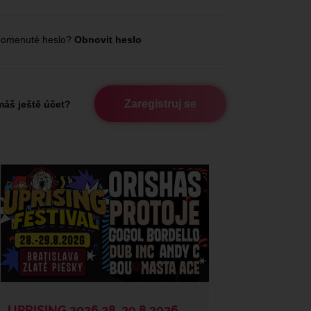
omenuté heslo?
Obnovit heslo
Zaregistruj se
áš ještě účet?