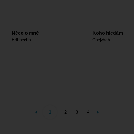
Něco o mně
Koho hledám
Hdhhcchh
Chcjvhdh
1
2
3
4