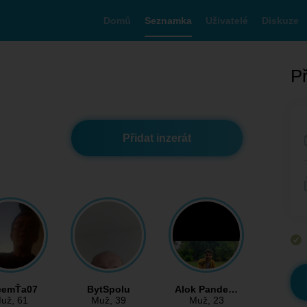
Domů
Seznamka
Uživatelé
Diskuze
Př
Přidat inzerát
cemŤa07
BytSpolu
Alok Pande…
už
, 61
Muž
, 39
Muž
, 23