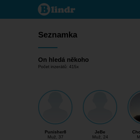
Seznamka
- On
hledá
někoho
Seznamka
On hledá někoho
Počet inzerátů: 415x
Punisher8
JeBe
Ch
Muž
, 37
Muž
, 24
M