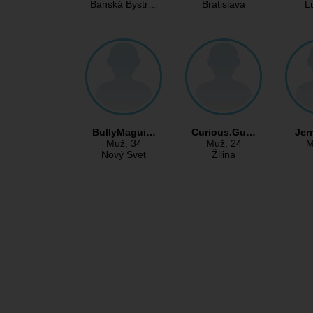
Banská Bystr…
Bratislava
L
BullyMagui…
Curious.Gu…
Jer
Muž
, 34
Muž
, 24
M
Nový Svet
Žilina