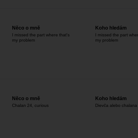
Něco o mně
Koho hledám
I missed the part where that's
I missed the part wher
my problem
my problem
Něco o mně
Koho hledám
Chalan 24, curious
Dievča alebo chalana