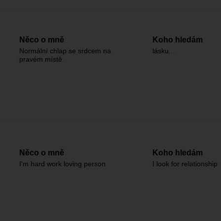
Něco o mně
Koho hledám
Normální chlap se srdcem na
lásku...
pravém místě.
Něco o mně
Koho hledám
I'm hard work loving person
I look for relationship