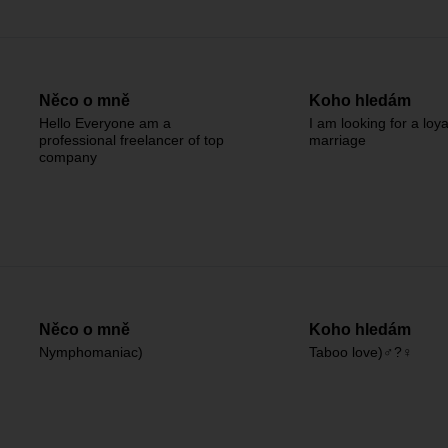
Něco o mně
Koho hledám
Hello Everyone am a
I am looking for a loyal
professional freelancer of top
marriage
company
Něco o mně
Koho hledám
Nymphomaniac)
Taboo love)♂️?♀️