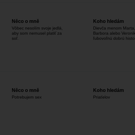
Něco o mně
Koho hledám
Vôbec nesolím svoje jedlá,
Dievča menom Marta,
aby som nemusel platiť za
Barbora alebo Veroni
soľ.
ľubovoľnú dobrú histo
Něco o mně
Koho hledám
Potrebujem sex
Priaťelov