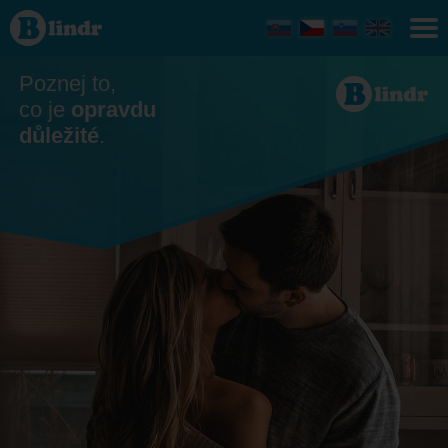
Seznamka
- Ona
hledá
jeho
Poznej to,
co je
opravdu
důležité
.