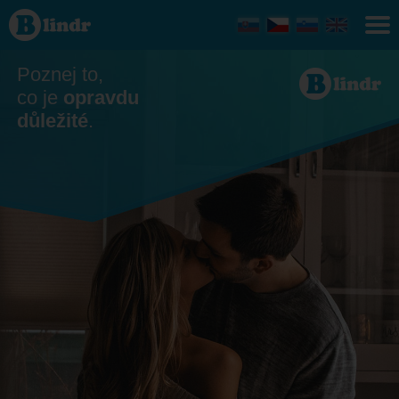
Seznamka
- Ona
hledá
jeho
Poznej to,
co je
opravdu
důležité
.