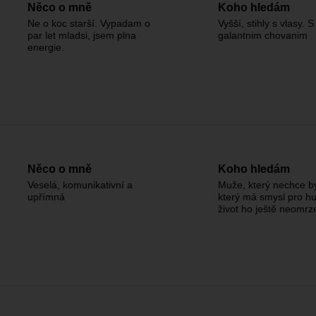
Něco o mně
Koho hledám
Ne o koc starší. Vypadam o
Vyšší, stihly s vlasy. S
par let mladsi, jsem plna
galantnim chovanim
energie.
Něco o mně
Koho hledám
Veselá, komunikativní a
Muže, který nechce b
upřímná
který má smysl pro h
život ho ještě neomrz