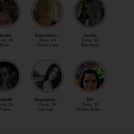
Denda
Zlatovlásk…
Jesika
ena
, 26
Žena
, 64
Žena
, 56
Brno
Česká Lípa
Šternberk
ofie98
Dvatrijedn…
Eli*
ena
, 31
Žena
, 26
Žena
, 35
Praha
Ústí nad…
Hradec Králo…