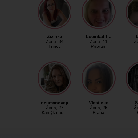
Zizinka
Lucinkafif…
Žena
, 34
Žena
, 41
Ž
Třinec
Příbram
neumanovap
Vlastinka
S
Žena
, 27
Žena
, 25
Ž
Kamýk nad…
Praha