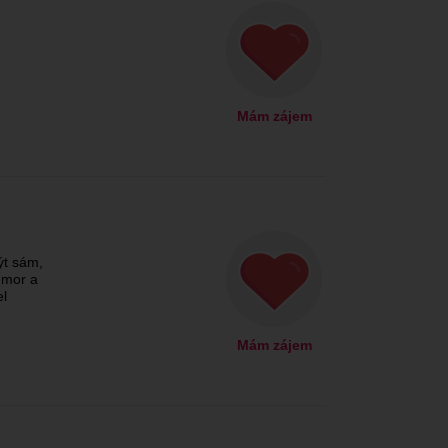
Mám zájem
ýt sám,
umor a
el
Mám zájem