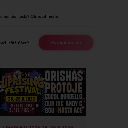
omenuté heslo?
Obnovit heslo
Zaregistruj se
áš ještě účet?