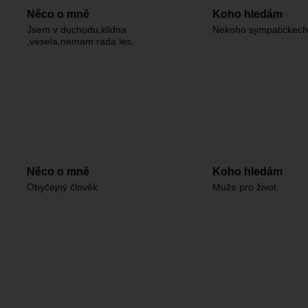
Něco o mně
Koho hledám
Jsem v duchodu,klidna
Nekoho sympatickec
,vesela,nemam rada les,
Něco o mně
Koho hledám
Obyčejný člověk
Muže pro život