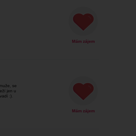
Mám zájem
muže, se
eží jen u
vadí :).
Mám zájem