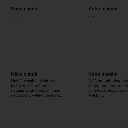
Něco o mně
Koho hledám
.....
.....
Něco o mně
Koho hledám
Dokážu vycházet skoro s
Vyššího pohodového 
každým, věk mě moc
kterým není nuda, nel
nezajímá, chtěla bych ještě
tv - i když občas to ne
něco zažít, výletit, cestovat…
Měl by…