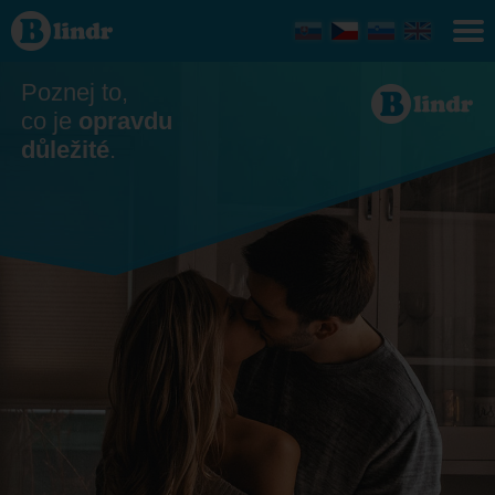
Seznamka
- Ona
hledá
jeho
Česko
Poznej to,
co je
opravdu
důležité
.