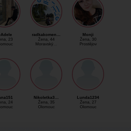
eAdele
radkakomen…
Monji
ena
, 23
Žena
, 44
Žena
, 30
lomouc
Moravský…
Prostějov
ana151
Nikoletka3…
Lunda1234
ena
, 24
Žena
, 35
Žena
, 27
lomouc
Olomouc
Olomouc