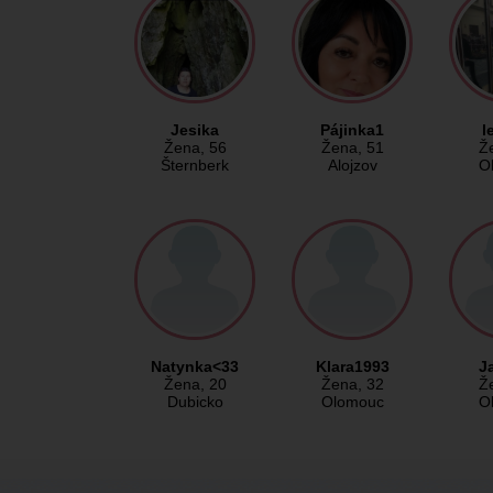
Jesika
Pájinka1
l
Žena
, 56
Žena
, 51
Ž
Šternberk
Alojzov
O
Natynka<33
Klara1993
J
Žena
, 20
Žena
, 32
Ž
Dubicko
Olomouc
O