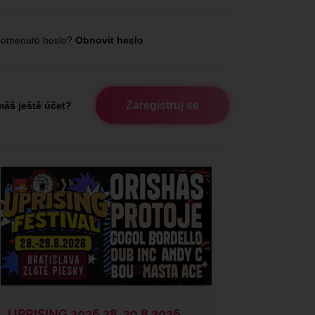
omenuté heslo?
Obnovit heslo
Zaregistruj se
áš ještě účet?