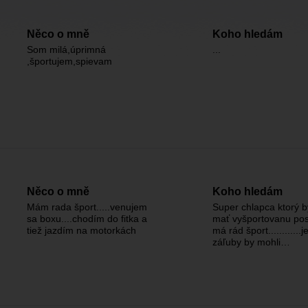
Něco o mně
Koho hledám
Som milá,úprimná
...
,športujem,spievam
Něco o mně
Koho hledám
Mám rada šport.....venujem
Super chlapca ktorý 
sa boxu....chodím do fitka a
mať vyšportovanu pos
tiež jazdím na motorkách
má rád šport............
záľuby by mohli…