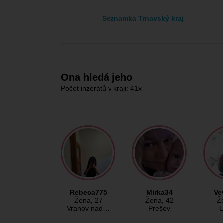
Seznamka Trnavský kraj
Ona hledá jeho
Počet inzerátů v kraji: 41x
Rebeca775
Mirka34
Ve
Žena
, 27
Žena
, 42
Ž
Vranov nad…
Prešov
L