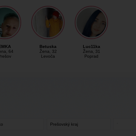
EMKA
Betuska
Luc11ka
ena
, 64
Žena
, 32
Žena
, 31
Prešov
Levoča
Poprad