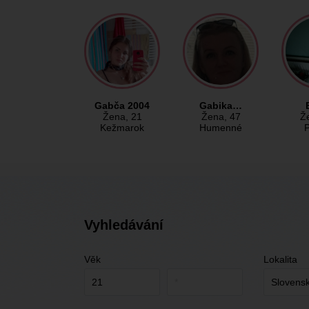
Gabča 2004
Gabika…
Žena
, 21
Žena
, 47
Ž
Kežmarok
Humenné
Vyhledávání
Věk
Lokalita