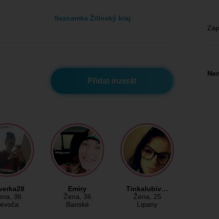
Seznamka Žilinský kraj
Zap
Nem
Přidat inzerát
verka28
Emiry
Tinkalubiv…
ena
, 36
Žena
, 36
Žena
, 25
evoča
Banské
Lipany