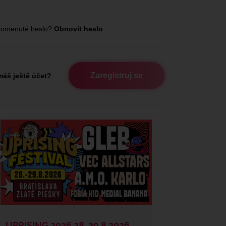
omenuté heslo?
Obnovit heslo
Zaregistruj se
áš ještě účet?