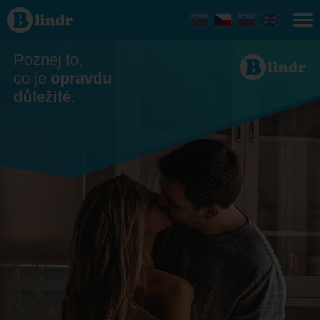
Seznamka
- Ona
hledá
jeho
Martin
Poznej to,
co je
opravdu
důležité
.