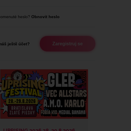
omenuté heslo?
Obnovit heslo
Zaregistruj se
áš ještě účet?