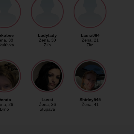
okobee
Ladylady
Laura064
ena
, 38
Žena
, 30
Žena
, 21
kulůvka
Zlín
Zlín
Denda
Lussi
Shirley545
ena
, 26
Žena
, 26
Žena
, 41
Brno
Stupava