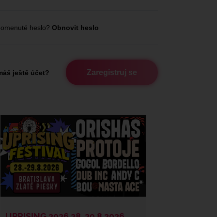
omenuté heslo?
Obnovit heslo
Zaregistruj se
áš ještě účet?