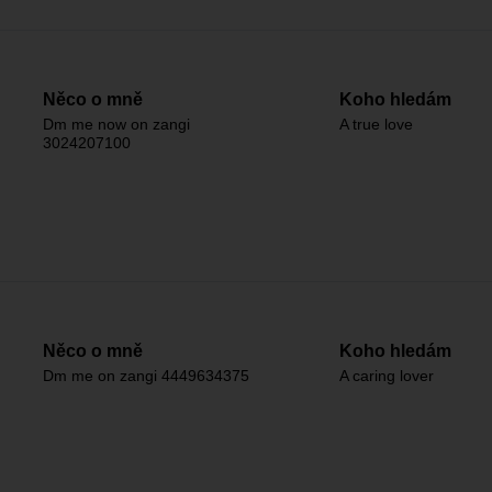
Něco o mně
Koho hledám
Dm me now on zangi
A true love
3024207100
Něco o mně
Koho hledám
Dm me on zangi 4449634375
A caring lover