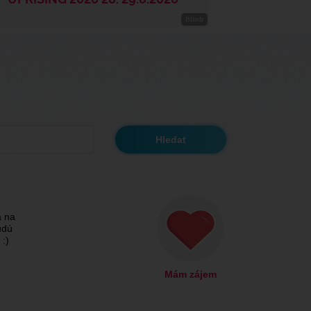
a na
udú
:)
Mám zájem