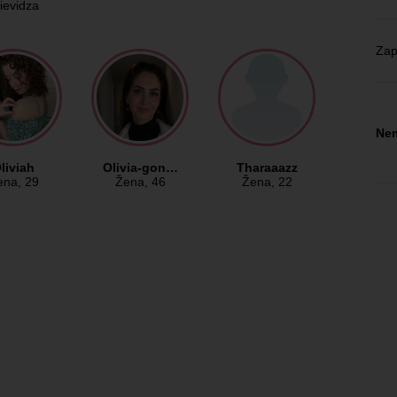
ievidza
Zap
Nem
liviah
Olivia-gon…
Tharaaazz
ena
, 29
Žena
, 46
Žena
, 22