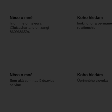
Něco o mně
Koho hledám
hi dm me on telegram
looking for a permane
@luisachar and on zangi
relationship
8609686594
Něco o mně
Koho hledám
Som aká som napíš dozvies
Úprimného cloveka
sa viac