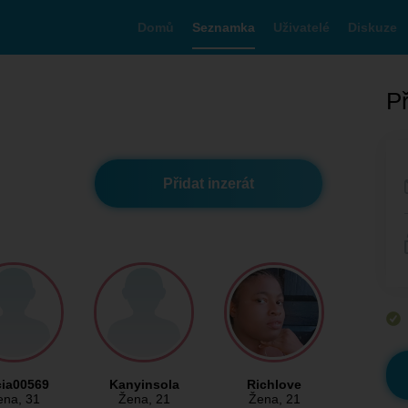
Domů
Seznamka
Uživatelé
Diskuze
Př
Přidat inzerát
ia00569
Kanyinsola
Richlove
ena
, 31
Žena
, 21
Žena
, 21