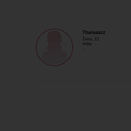
Tharaaazz
Žena
, 22
India
...