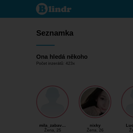
Seznamka
- Ona
hledá
někoho
Seznamka
Ona hledá někoho
Počet inzerátů: 423x
mila_zabav…
nixky
Luc
Žena
, 25
Žena
, 26
Ž