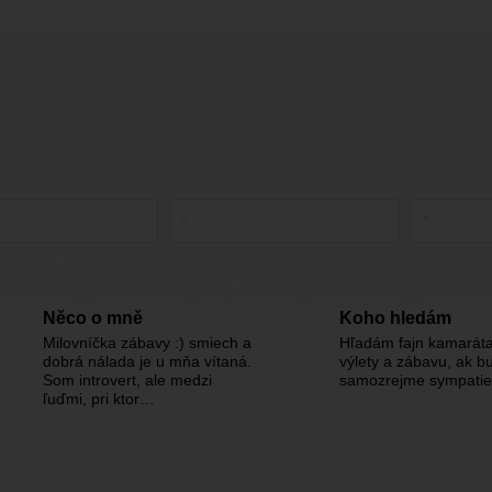
Něco o mně
Koho hledám
Milovníčka zábavy :) smiech a
Hľadám fajn kamarát
dobrá nálada je u mňa vítaná.
výlety a zábavu, ak b
Som introvert, ale medzi
samozrejme sympatie 
ľuďmi, pri ktor…