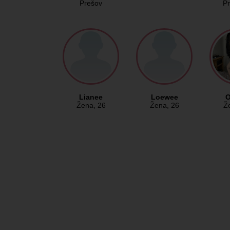
Prešov
Pr
Lianee
Loewee
O
Žena
, 26
Žena
, 26
Ž