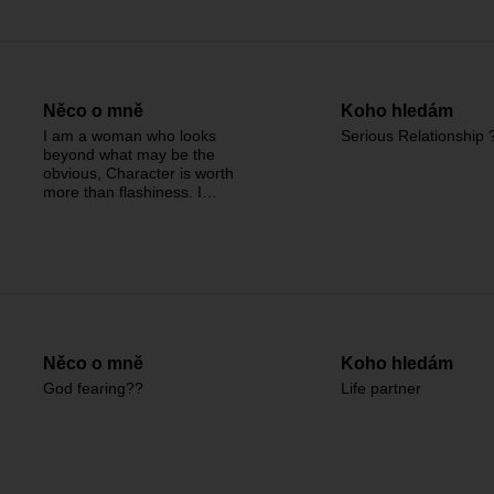
Něco o mně
Koho hledám
I am a woman who looks
Serious Relationship 
beyond what may be the
obvious, Character is worth
more than flashiness. I…
Něco o mně
Koho hledám
God fearing??
Life partner