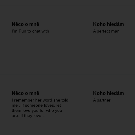
Něco o mně
Koho hledám
I’m Fun to chat with
A perfect man
Něco o mně
Koho hledám
I remember her word she told
A partner
me , If someone loves, let
them love you for who you
are. If they love…