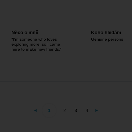
Něco o mně
Koho hledám
“I’m someone who loves
Geniune persons
exploring more, so I came
here to make new friends.”
1
2
3
4