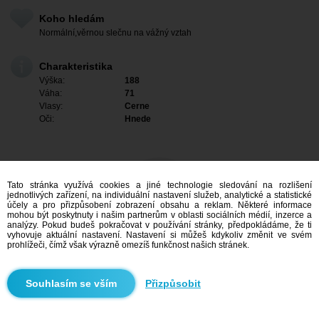
Koho hledám
Normální,věrnou slečnu na vážný vztah
Charakteristika
Výška:
188
Váha:
71
Vlasy:
Cerne
Oči:
Hnede
Tato stránka využívá cookies a jiné technologie sledování na rozlišení
jednotlivých zařízení, na individuální nastavení služeb, analytické a statistické
účely a pro přizpůsobení zobrazení obsahu a reklam. Některé informace
mohou být poskytnuty i našim partnerům v oblasti sociálních médií, inzerce a
analýzy. Pokud budeš pokračovat v používání stránky, předpokládáme, že ti
vyhovuje aktuální nastavení. Nastavení si můžeš kdykoliv změnit ve svém
prohlížeči, čímž však výrazně omezíš funkčnost našich stránek.
Mám zájem
Přizpůsobit
Vyhledávání