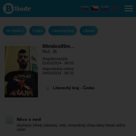
89milos89majlo
- On hledá ji
Liberecký kraj -
Liberec
On hledá ji
Česko
Liberecký kraj
Liberec
89milos89m…
Muž, 36
Registrovaný/á:
01/03/2024 - 08:03
Naposledny online:
04/03/2024 - 06:32
Liberecký kraj - Česko
Něco o mně
obyčejný 34lety zábavný, milý, romantický chlap.ktery hledá vážný
vztah