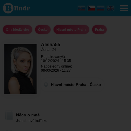
Alisha55
- Ona
hledá
jeho
Hlavní
město
Ona hledá jeho
Česko
Hlavní město Praha
Praha
Praha -
Praha
Alisha55
Žena, 24
Registrovaný/á:
10/12/2024 - 15:35
Naposledny online:
08/03/2026 - 11:27
Hlavní město Praha - Česko
Něco o mně
Jsem hravé koťátko