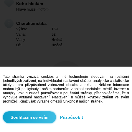
Koho hledám
Hravé muže ♡♡♡♡
Charakteristika
Výška:
169
Váha:
52
Vlasy:
Hnědá
Oči:
Hnědá
Tato stránka využívá cookies a jiné technologie sledování na rozlišení
jednotlivých zařízení, na individuální nastavení služeb, analytické a statistické
účely a pro přizpůsobení zobrazení obsahu a reklam. Některé informace
mohou být poskytnuty i našim partnerům v oblasti sociálních médií, inzerce a
analýzy. Pokud budeš pokračovat v používání stránky, předpokládáme, že ti
vyhovuje aktuální nastavení. Nastavení si můžeš kdykoliv změnit ve svém
prohlížeči, čímž však výrazně omezíš funkčnost našich stránek.
Mám zájem
Přizpůsobit
Vyhledávání