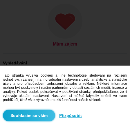
Mám zájem
Vyhledávání
On hledá ji: Muži, 24
Tato stránka využívá cookies a jiné technologie sledování na rozlišení
On hledá ji: Muži, 24 - Česko
jednotlivých zařízení, na individuální nastavení služeb, analytické a statistické
On hledá ji: Muži, 24 - Hlavní město Praha
účely a pro přizpůsobení zobrazení obsahu a reklam. Některé informace
On hledá ji: Muži, 24 - Praha
mohou být poskytnuty i našim partnerům v oblasti sociálních médií, inzerce a
analýzy. Pokud budeš pokračovat v používání stránky, předpokládáme, že ti
Seznamka Česko
vyhovuje aktuální nastavení. Nastavení si můžeš kdykoliv změnit ve svém
Seznamka Hlavní město Praha
prohlížeči, čímž však výrazně omezíš funkčnost našich stránek.
Seznamka Praha
Přizpůsobit
Doporučujeme