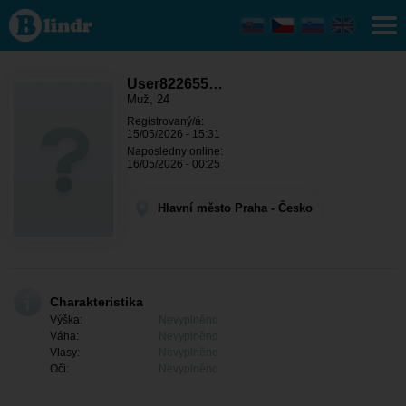
User822655009
- On hledá
někoho Hlavní
město Praha -
Praha
User822655…
Muž, 24
Registrovaný/á:
15/05/2026 - 15:31
Naposledny online:
16/05/2026 - 00:25
Hlavní město Praha - Česko
Charakteristika
Výška:
Nevyplněno
Váha:
Nevyplněno
Vlasy:
Nevyplněno
Oči:
Nevyplněno