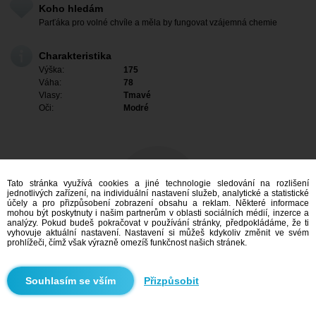
Koho hledám
Parťáka pro volné chvíle a měla by fungovat vzájemná chemie
Charakteristika
Výška:
175
Váha:
78
Vlasy:
Tmavé
Oči:
Modré
Tato stránka využívá cookies a jiné technologie sledování na rozlišení
jednotlivých zařízení, na individuální nastavení služeb, analytické a statistické
účely a pro přizpůsobení zobrazení obsahu a reklam. Některé informace
mohou být poskytnuty i našim partnerům v oblasti sociálních médií, inzerce a
analýzy. Pokud budeš pokračovat v používání stránky, předpokládáme, že ti
vyhovuje aktuální nastavení. Nastavení si můžeš kdykoliv změnit ve svém
prohlížeči, čímž však výrazně omezíš funkčnost našich stránek.
Mám zájem
Přizpůsobit
Vyhledávání