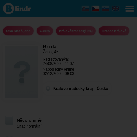
Brzda - Ona
hledá jeho
Královéhradecký
kraj - Hradec
Králové
Ona hledá jeho
Česko
Královéhradecký kraj
Hradec Králové
Brzda
Žena, 45
Registrovaný/á:
24/08/2023 - 11:07
Naposledny online:
02/12/2023 - 09:03
Královéhradecký kraj - Česko
Něco o mně
Snad normální