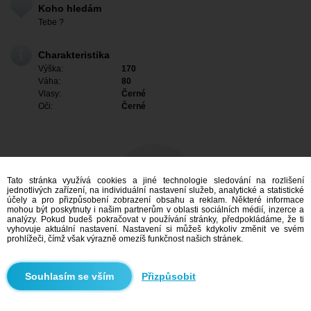
Koho hledám
Tebe ?
Charakteristika
Výška:
170
Váha:
80
Vlasy:
Černé
Oči:
Černé
Tato stránka využívá cookies a jiné technologie sledování na rozlišení
jednotlivých zařízení, na individuální nastavení služeb, analytické a statistické
účely a pro přizpůsobení zobrazení obsahu a reklam. Některé informace
mohou být poskytnuty i našim partnerům v oblasti sociálních médií, inzerce a
analýzy. Pokud budeš pokračovat v používání stránky, předpokládáme, že ti
vyhovuje aktuální nastavení. Nastavení si můžeš kdykoliv změnit ve svém
prohlížeči, čímž však výrazně omezíš funkčnost našich stránek.
Mám zájem
Přizpůsobit
Vyhledávání