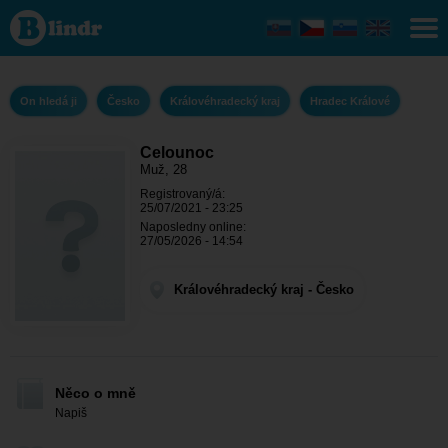
Celounoc - On
hledá ji
Královéhradecký
kraj - Hradec
Králové
On hledá ji
Česko
Královéhradecký kraj
Hradec Králové
Celounoc
Muž, 28
Registrovaný/á:
25/07/2021 - 23:25
Naposledny online:
27/05/2026 - 14:54
Královéhradecký kraj - Česko
Něco o mně
Napiš