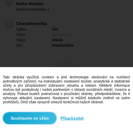
Koho hledám
Hledám kamaráda :)
Charakteristika
Výška:
164
Váha:
Nevyplněno
Vlasy:
Hnědé
Oči:
Hnedozelene
Tato stránka využívá cookies a jiné technologie sledování na rozlišení
jednotlivých zařízení, na individuální nastavení služeb, analytické a statistické
účely a pro přizpůsobení zobrazení obsahu a reklam. Některé informace
mohou být poskytnuty i našim partnerům v oblasti sociálních médií, inzerce a
analýzy. Pokud budeš pokračovat v používání stránky, předpokládáme, že ti
vyhovuje aktuální nastavení. Nastavení si můžeš kdykoliv změnit ve svém
prohlížeči, čímž však výrazně omezíš funkčnost našich stránek.
Mám zájem
Přizpůsobit
Vyhledávání