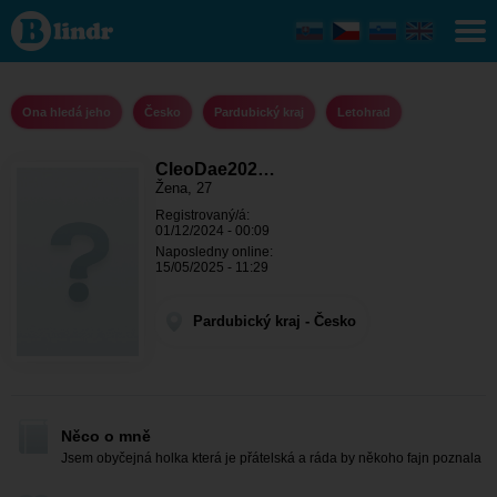
CleoDae2025
- Ona hledá
jeho
Pardubický
kraj -
Letohrad
Ona hledá jeho
Česko
Pardubický kraj
Letohrad
CleoDae202…
Žena, 27
Registrovaný/á:
01/12/2024 - 00:09
Naposledny online:
15/05/2025 - 11:29
Pardubický kraj - Česko
Něco o mně
Jsem obyčejná holka která je přátelská a ráda by někoho fajn poznala