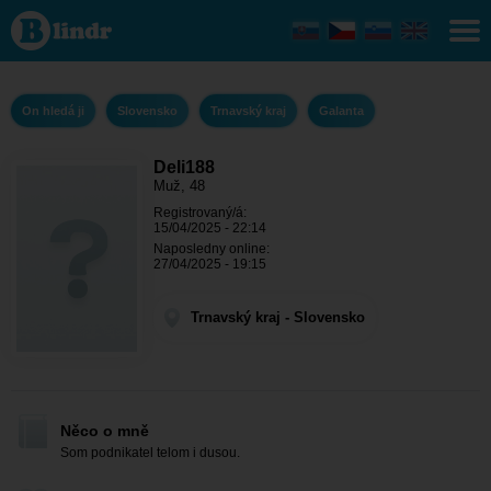
Deli188 -
On hledá
ji
Trnavský
kraj -
Galanta
On hledá ji
Slovensko
Trnavský kraj
Galanta
Deli188
Muž, 48
Registrovaný/á:
15/04/2025 - 22:14
Naposledny online:
27/04/2025 - 19:15
Trnavský kraj - Slovensko
Něco o mně
Som podnikatel telom i dusou.