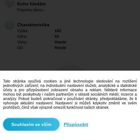
Koho hledám
Prijemnu damu
Charakteristika
Výška:
182
Váha:
93
Vlasy:
Hnede
Oči:
Hnede
Tato stránka využívá cookies a jiné technologie sledování na rozlišení
jednotlivých zařízení, na individuální nastavení služeb, analytické a statistické
účely a pro přizpůsobení zobrazení obsahu a reklam. Některé informace
mohou být poskytnuty i našim partnerům v oblasti sociálních médií, inzerce a
analýzy. Pokud budeš pokračovat v používání stránky, předpokládáme, že ti
vyhovuje aktuální nastavení. Nastavení si můžeš kdykoliv změnit ve svém
prohlížeči, čímž však výrazně omezíš funkčnost našich stránek.
Mám zájem
Přizpůsobit
Vyhledávání