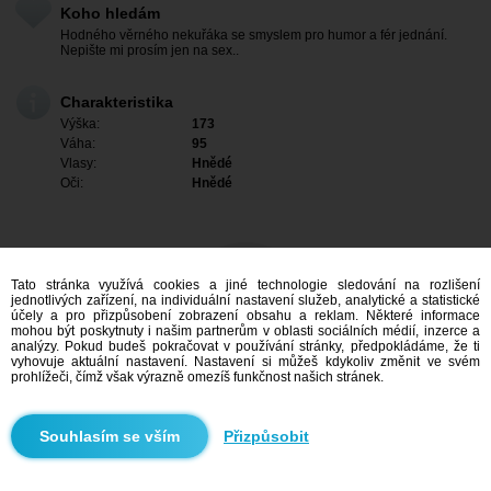
Koho hledám
Hodného věrného nekuřáka se smyslem pro humor a fér jednání.
Nepište mi prosím jen na sex..
Charakteristika
Výška:
173
Váha:
95
Vlasy:
Hnědé
Oči:
Hnědé
Tato stránka využívá cookies a jiné technologie sledování na rozlišení
jednotlivých zařízení, na individuální nastavení služeb, analytické a statistické
účely a pro přizpůsobení zobrazení obsahu a reklam. Některé informace
mohou být poskytnuty i našim partnerům v oblasti sociálních médií, inzerce a
analýzy. Pokud budeš pokračovat v používání stránky, předpokládáme, že ti
vyhovuje aktuální nastavení. Nastavení si můžeš kdykoliv změnit ve svém
prohlížeči, čímž však výrazně omezíš funkčnost našich stránek.
Mám zájem
Přizpůsobit
Vyhledávání