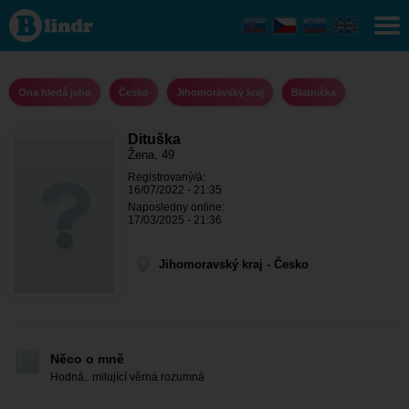
Dituška - Ona
hledá jeho
Jihomoravský
kraj -
Blatnička
Ona hledá jeho
Česko
Jihomoravský kraj
Blatnička
Dituška
Žena, 49
Registrovaný/á:
16/07/2022 - 21:35
Naposledny online:
17/03/2025 - 21:36
Jihomoravský kraj - Česko
Něco o mně
Hodná.. milující věrná rozumná