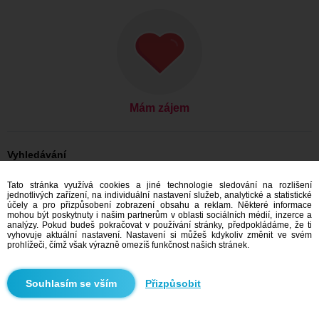
Mám zájem
Vyhledávání
Ona hledá jeho: Ženy, 27
Tato stránka využívá cookies a jiné technologie sledování na rozlišení
Ona hledá jeho: Ženy, 27 - Česko
jednotlivých zařízení, na individuální nastavení služeb, analytické a statistické
Ona hledá jeho: Ženy, 27 - Moravskoslezský kraj
účely a pro přizpůsobení zobrazení obsahu a reklam. Některé informace
Ona hledá jeho: Ženy, 27 - Ostrava
mohou být poskytnuty i našim partnerům v oblasti sociálních médií, inzerce a
analýzy. Pokud budeš pokračovat v používání stránky, předpokládáme, že ti
Seznamka Česko
vyhovuje aktuální nastavení. Nastavení si můžeš kdykoliv změnit ve svém
Seznamka Moravskoslezský kraj
prohlížeči, čímž však výrazně omezíš funkčnost našich stránek.
Seznamka Ostrava
Přizpůsobit
Doporučujeme