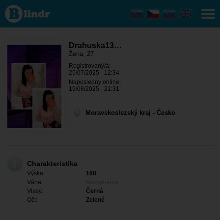
Drahuska134 -
Ona hledá
někoho
Moravskoslezský
kraj - Ostrava
Drahuska13…
Žena, 27
Registrovaný/á:
25/07/2025 - 12:34
Naposledny online:
19/08/2025 - 21:31
Moravskoslezský kraj - Česko
Charakteristika
Výška:
168
Váha:
Nevyplněno
Vlasy:
Černá
Oči:
Zelené