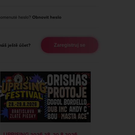
omenuté heslo?
Obnovit heslo
Zaregistruj se
áš ještě účet?