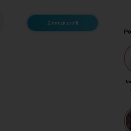
Zobrazit profil
Po
Na
H