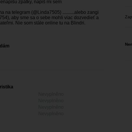
nenapíšu zpátky, napiš mi sem
ma na telegram (@Linda7505) ..........alebo zangi
Zap
54), aby sme sa o sebe mohli viac dozvedieť a
iateľmi. Nie som stále online tu na Blindri.
Nem
edám
istika
Nevyplněno
Nevyplněno
Nevyplněno
Nevyplněno