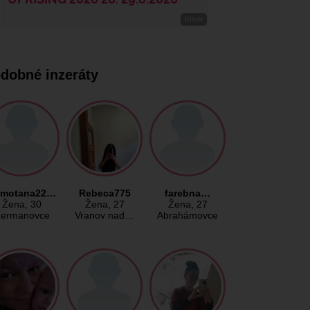
dobné inzeráty
motana22…
Rebeca775
farebna…
Žena
, 30
Žena
, 27
Žena
, 27
ermanovce
Vranov nad…
Abrahámovce