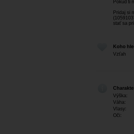
Pokud ti 
Pridaj si 
(10591037
stať sa pr
Koho hl
Vzťah
Charakter
Výška:
Váha:
Vlasy:
Oči: