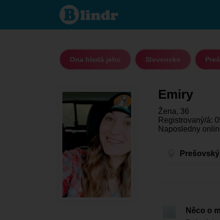
Emiry -
Ona hledá
jeho
Prešovský
kraj -
Banské
Ona hledá jeho
Slovensko
Preš
Emiry
Žena, 36
Registrovaný/á: 0
Naposledny online
Prešovský 
Něco o 