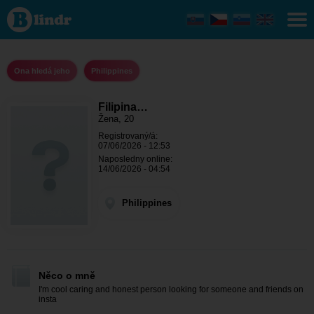
Filipina girl
- Ona
hledá jeho
Philippines
Ona hledá jeho
Philippines
Filipina…
Žena, 20
Registrovaný/á:
07/06/2026 - 12:53
Naposledny online:
14/06/2026 - 04:54
Philippines
Něco o mně
I'm cool caring and honest person looking for someone and friends on
insta