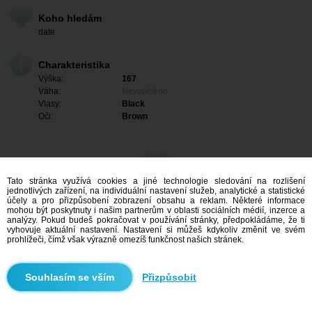
Koho hledám
date
Charakteristika
Výška:
167
Váha:
Nevyplněno
Vlasy:
Black
Oči:
Brown
Tato stránka využívá cookies a jiné technologie sledování na rozlišení
jednotlivých zařízení, na individuální nastavení služeb, analytické a statistické
účely a pro přizpůsobení zobrazení obsahu a reklam. Některé informace
mohou být poskytnuty i našim partnerům v oblasti sociálních médií, inzerce a
analýzy. Pokud budeš pokračovat v používání stránky, předpokládáme, že ti
vyhovuje aktuální nastavení. Nastavení si můžeš kdykoliv změnit ve svém
prohlížeči, čímž však výrazně omezíš funkčnost našich stránek.
Mám zájem
Přizpůsobit
Vyhledávání