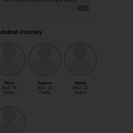
dobné inzeráty
Mí.la
Sajnon
Nastu
Muž
, 30
Muž
, 14
Muž
, 32
Praha
Praha
Praha