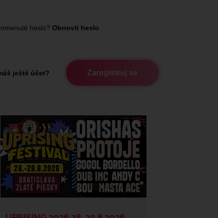
omenuté heslo?
Obnovit heslo
Zaregistruj se
áš ještě účet?