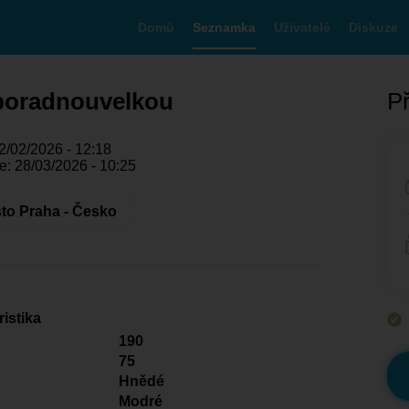
Domů
Seznamka
Uživatelé
Diskuze
poradnouvelkou
Př
2/02/2026 - 12:18
e: 28/03/2026 - 10:25
to Praha - Česko
istika
190
75
Hnědé
Modré