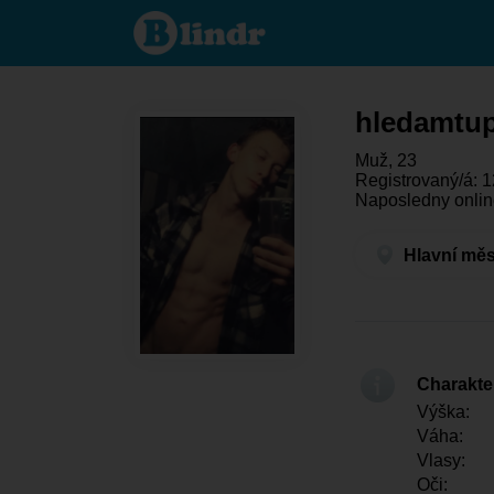
hledamtuporadnouvelkou
- On hledá někoho Hlavní
město Praha - Praha
hledamtu
Muž, 23
Registrovaný/á: 1
Naposledny onlin
Hlavní měs
Charakter
Výška:
Váha:
Vlasy:
Oči: