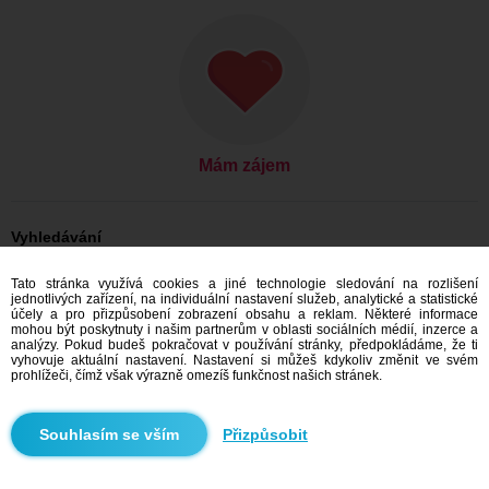
Mám zájem
Vyhledávání
Ona hledá jeho: Ženy, 27
Tato stránka využívá cookies a jiné technologie sledování na rozlišení
Ona hledá jeho: Ženy, 27 - Slovensko
jednotlivých zařízení, na individuální nastavení služeb, analytické a statistické
Ona hledá jeho: Ženy, 27 - Košický kraj
účely a pro přizpůsobení zobrazení obsahu a reklam. Některé informace
Ona hledá jeho: Ženy, 27 - Gelnica
mohou být poskytnuty i našim partnerům v oblasti sociálních médií, inzerce a
analýzy. Pokud budeš pokračovat v používání stránky, předpokládáme, že ti
Seznamka Slovensko
vyhovuje aktuální nastavení. Nastavení si můžeš kdykoliv změnit ve svém
Seznamka Košický kraj
prohlížeči, čímž však výrazně omezíš funkčnost našich stránek.
Seznamka Gelnica
Přizpůsobit
Doporučujeme