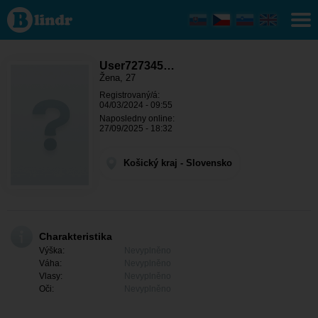
User727345889
- Ona hledá
někoho
Košický kraj -
Gelnica
User727345…
Žena, 27
Registrovaný/á:
04/03/2024 - 09:55
Naposledny online:
27/09/2025 - 18:32
Košický kraj - Slovensko
Charakteristika
Výška:
Nevyplněno
Váha:
Nevyplněno
Vlasy:
Nevyplněno
Oči:
Nevyplněno