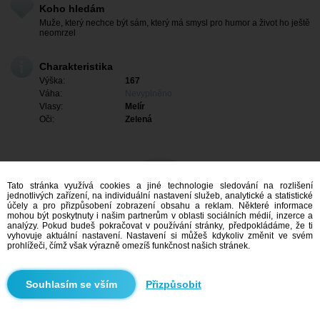
Koho hledám
Muže, který nechce být sám, který má smysl pro humor a život ho ještě
neomrzel
Charakteristika
Výška:
167
Váha:
Nevyplněno
Vlasy:
Melír
Oči:
Zelená
Tato stránka využívá cookies a jiné technologie sledování na rozlišení
jednotlivých zařízení, na individuální nastavení služeb, analytické a statistické
účely a pro přizpůsobení zobrazení obsahu a reklam. Některé informace
mohou být poskytnuty i našim partnerům v oblasti sociálních médií, inzerce a
analýzy. Pokud budeš pokračovat v používání stránky, předpokládáme, že ti
vyhovuje aktuální nastavení. Nastavení si můžeš kdykoliv změnit ve svém
prohlížeči, čímž však výrazně omezíš funkčnost našich stránek.
Mám zájem
Přizpůsobit
Vyhledávání