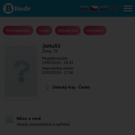
Jarka53 -
Ona hledá
jeho
Ústecký
kraj -
Chomutov
Ona hledá jeho
Česko
Ústecký kraj
Chomutov
Jarka53
Žena, 72
Registrovaný/á:
24/02/2024 - 18:33
Naposledny online:
02/03/2024 - 17:56
Ústecký kraj - Česko
Něco o mně
Veselá, komunikativní a upřímná