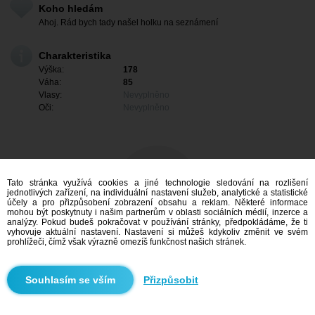
Koho hledám
Ahoj. Rád bych tady našel holku na seznámení
Charakteristika
Výška:
178
Váha:
85
Vlasy:
Nevyplněno
Oči:
Nevyplněno
Tato stránka využívá cookies a jiné technologie sledování na rozlišení
jednotlivých zařízení, na individuální nastavení služeb, analytické a statistické
účely a pro přizpůsobení zobrazení obsahu a reklam. Některé informace
mohou být poskytnuty i našim partnerům v oblasti sociálních médií, inzerce a
analýzy. Pokud budeš pokračovat v používání stránky, předpokládáme, že ti
vyhovuje aktuální nastavení. Nastavení si můžeš kdykoliv změnit ve svém
prohlížeči, čímž však výrazně omezíš funkčnost našich stránek.
Mám zájem
Přizpůsobit
Vyhledávání