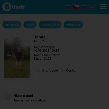
Jenda
Babický -
On hledá ji
Kraj
Vysočina -
Útěchovice
On hledá ji
Česko
Kraj Vysočina
Útěchovice
Jenda…
Muž, 27
Registrovaný/á:
02/03/2022 - 09:15
Naposledny online:
Dnes - 03:54
Kraj Vysočina - Česko
Něco o mně
Jsem upřímný a obětavý.