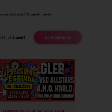
omenuté heslo?
Obnovit heslo
Zaregistruj se
áš ještě účet?