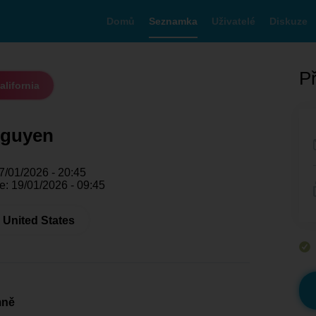
Domů
Seznamka
Uživatelé
Diskuze
Př
alifornia
Nguyen
7/01/2026 - 20:45
e: 19/01/2026 - 09:45
- United States
mně