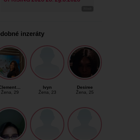
dobné inzeráty
Clement…
Ivyn
Desiree
Žena
, 29
Žena
, 23
Žena
, 25