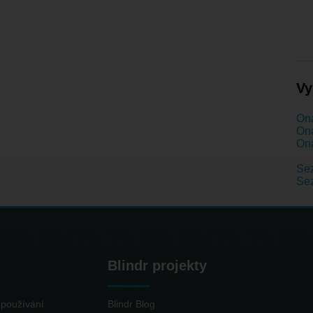
Vy
Ona
Ona
Ona
Sez
Sez
Blindr projekty
používání
Blindr Blog