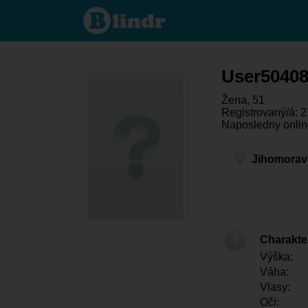
User504084214
- Ona hledá
někoho
Jihomoravský
kraj - Brno
User5040
Žena, 51
Registrovaný/á: 2
Naposledny onlin
Jihomoravs
Charakter
Výška:
Váha:
Vlasy:
Oči: