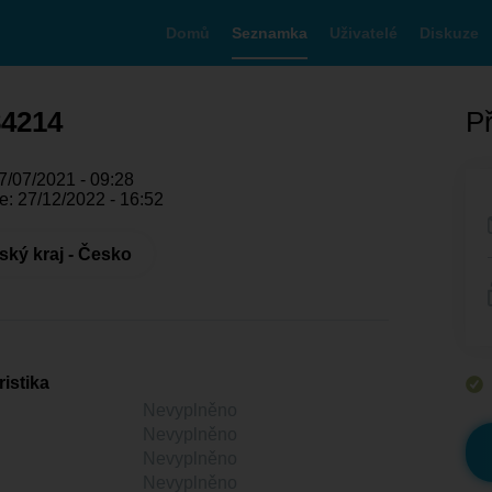
Domů
Seznamka
Uživatelé
Diskuze
84214
Př
7/07/2021 - 09:28
e: 27/12/2022 - 16:52
ký kraj - Česko
istika
Nevyplněno
Nevyplněno
Nevyplněno
Nevyplněno