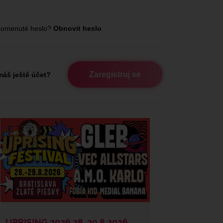
omenuté heslo?
Obnovit heslo
Zaregistruj se
áš ještě účet?