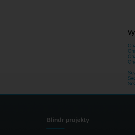
Vy
Ona
Ona
Ona
Ona
Se
Sez
Se
Blindr projekty