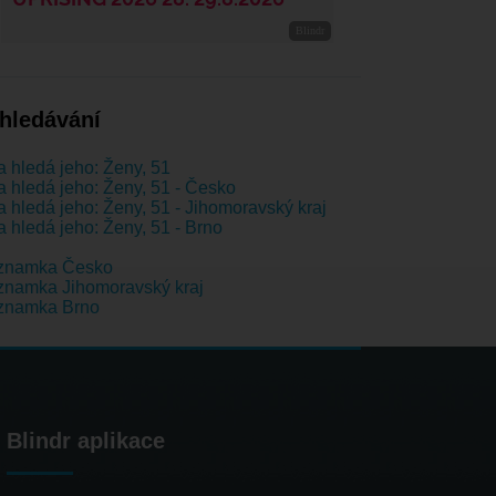
hledávání
 hledá jeho: Ženy, 51
 hledá jeho: Ženy, 51 - Česko
 hledá jeho: Ženy, 51 - Jihomoravský kraj
 hledá jeho: Ženy, 51 - Brno
znamka Česko
namka Jihomoravský kraj
znamka Brno
Blindr aplikace