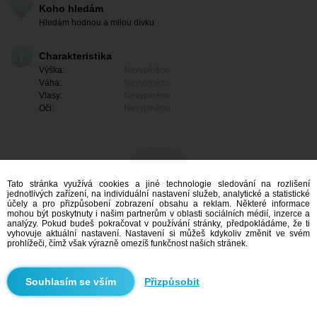
Koho hledám
Hledám hodnou a milou dívku
Charakteristika
Výška:
Nevyplněno
Váha:
Nevyplněno
Vlasy:
Nevyplněno
Oči:
Nevyplněno
Tato stránka využívá cookies a jiné technologie sledování na rozlišení
jednotlivých zařízení, na individuální nastavení služeb, analytické a statistické
účely a pro přizpůsobení zobrazení obsahu a reklam. Některé informace
mohou být poskytnuty i našim partnerům v oblasti sociálních médií, inzerce a
analýzy. Pokud budeš pokračovat v používání stránky, předpokládáme, že ti
vyhovuje aktuální nastavení. Nastavení si můžeš kdykoliv změnit ve svém
prohlížeči, čímž však výrazně omezíš funkčnost našich stránek.
Mám zájem
Přizpůsobit
Vyhledávání