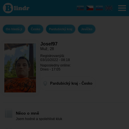
Josef97 -
On hledá ji
Pardubický
kraj -
Jevíčko
On hledá ji
Česko
Pardubický kraj
Jevíčko
Josef97
Muž, 28
Registrovaný/á:
03/10/2022 - 08:18
Naposledny online:
Dnes - 17:05
Pardubický kraj - Česko
Něco o mně
Jsem hodné a spolehlivé kluk