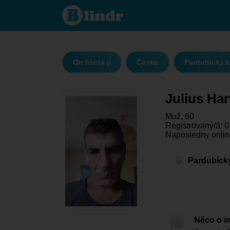
Julius
Harvan -
On hledá ji
Pardubický
kraj -
Česká
Třebová
On hledá ji
Česko
Pardubický k
Julius Ha
Muž, 60
Registrovaný/á: 0
Naposledny onlin
Pardubický
Něco o 