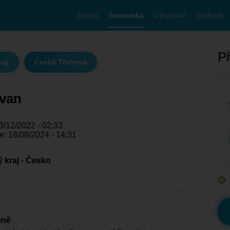
Domů
Seznamka
Uživatelé
Diskuze
Př
raj
Česká Třebová
rvan
3/12/2022 - 02:33
e: 18/08/2024 - 14:31
 kraj - Česko
mně