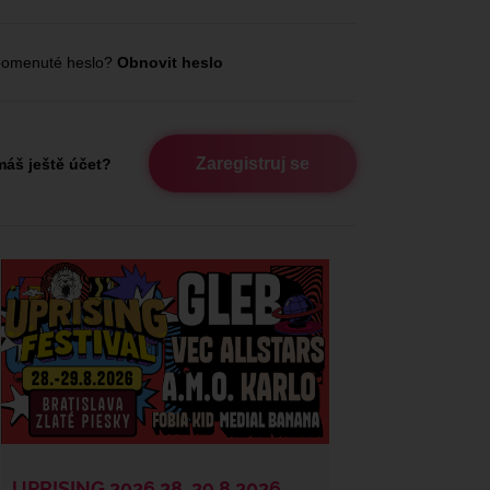
omenuté heslo?
Obnovit heslo
Zaregistruj se
áš ještě účet?