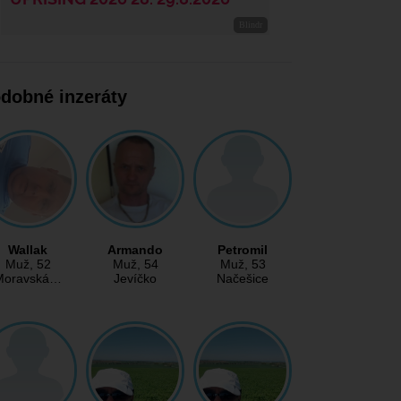
dobné inzeráty
Wallak
Armando
Petromil
Muž
, 52
Muž
, 54
Muž
, 53
Moravská…
Jevíčko
Načešice