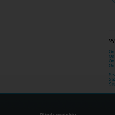
Vy
On 
On 
On 
On 
Se
Sez
Se