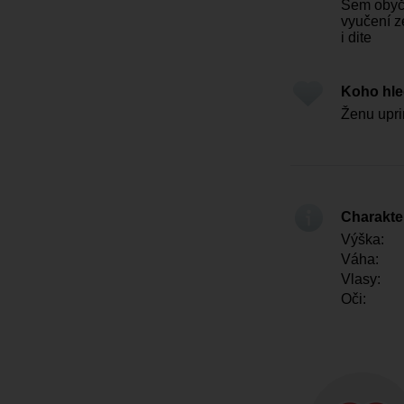
Sem obyče
vyučení z
i dite
Koho hl
Ženu upr
Charakter
Výška:
Váha:
Vlasy:
Oči: