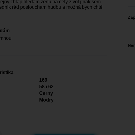
jný chlap hledám ženu na celý život jinak sem
edník rád poslouchám hudbu a možná bych chtěl
Zap
edám
imnou
Nem
istika
169
58 i 62
Cerny
Modry