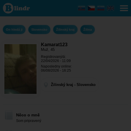
Kamarat123
- On hledá
ji Žilinský
kraj - Žilina
On hledá ji
Slovensko
Žilinský kraj
Žilina
Kamarat123
Muž, 45
Registrovaný/á:
22/04/2026 - 11:09
Naposledny online:
06/08/2026 - 16:25
Žilinský kraj - Slovensko
Něco o mně
Som pripravený