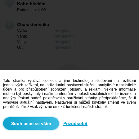
Koho hledám
Rada objavuješ?
Charakteristika
Výška:
Nevyplněno
Váha:
Nevyplněno
Vlasy:
Nevyplněno
Oči:
Nevyplněno
Tato stránka využívá cookies a jiné technologie sledování na rozlišení
jednotlivých zařízení, na individuální nastavení služeb, analytické a statistické
účely a pro přizpůsobení zobrazení obsahu a reklam. Některé informace
mohou být poskytnuty i našim partnerům v oblasti sociálních médií, inzerce a
analýzy. Pokud budeš pokračovat v používání stránky, předpokládáme, že ti
vyhovuje aktuální nastavení. Nastavení si můžeš kdykoliv změnit ve svém
prohlížeči, čímž však výrazně omezíš funkčnost našich stránek.
Mám zájem
Přizpůsobit
Vyhledávání